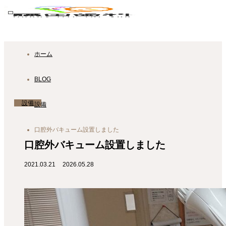
ホーム
LINE
BLOG
オンライン予約（通院中）
設備
設備
メール
口腔外バキューム設置しました
口腔外バキューム設置しました
TOP
2021.03.21
2026.05.28
藤田歯科医院
歯科医師紹介
診療内容