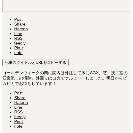
Post
Share
Hatena
Line
RSS
feedly
Pin it
note
記事のタイトルとURLをコピーする
ゴールデンウィークの間に院内は外注して床にWAX、窓、技工室の
石膏流しの掃除、外回りは自力でケルヒャーしました。明日からピ
カピカでお待ちしています！
Post
Share
Hatena
Line
RSS
feedly
Pin it
note