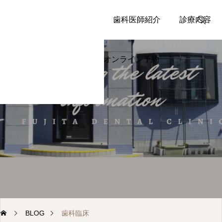
TOP
藤田歯科医院
歯科医師紹介
診療内容
BLOG
オンライン予約
LINE
オンライン予
約（初めて）
講演会
顎咬合学会に参加しまし
オンライン予
約（通院中）
た
2026.07.06
TEL
BLOG
歯科臨床