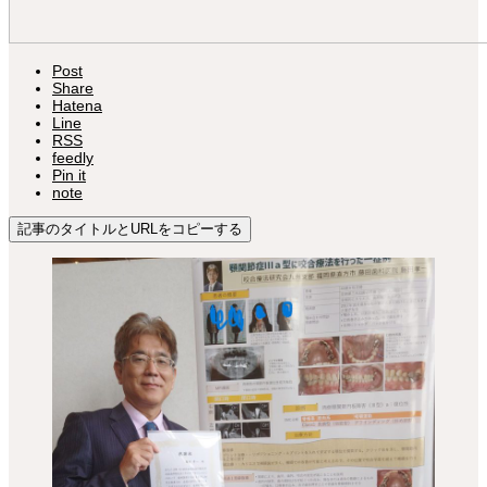
Post
Share
Hatena
Line
RSS
feedly
Pin it
note
記事のタイトルとURLをコピーする