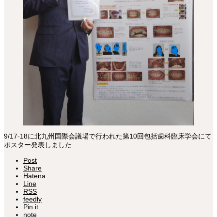
9/17-18に北九州国際会議場で行われた第10回包括歯科臨床学会にて
ポスター発表しました
Post
Share
Hatena
Line
RSS
feedly
Pin it
note