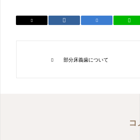
活動報告
マイクロスコープアシス
タント説明会
2026.04.23
部分床義歯について
活動報告
コ
年報27号完成しました