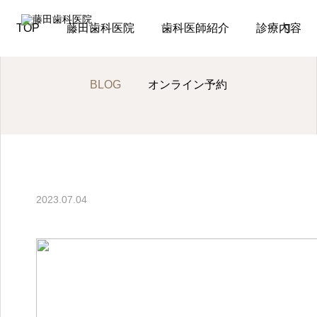
BLOG
講演会
第11回包括歯科臨床学会に参加してき
TOP
藤田歯科医院
歯科医師紹介
診療内容
BLOG
オンライン予約
LINE
オンライン予
講演会
約（初めて）
講演会
2023.07.04
顎咬合学会に参加しまし
オンライン予
約（通院中）
た
2026.07.06
TEL