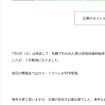
2026.05.21
記事のタイトル
活動報告
7月1日（土）は休診して、札幌で行われた第11回包括歯科臨
したが、１日勉強になりました。
くらてプロジェクト研修
会に登壇しました
前日の懇親会ではロコ・ソラーレがVTR登場。
2026.05.20
毎年大変と思いますが、主催の先生方お疲れ様でした。来年も