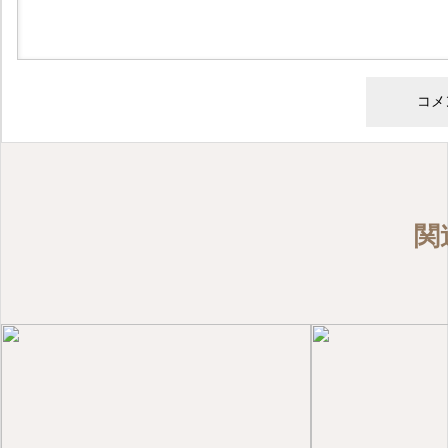
歯科臨床
CT撮影の必要性について
2026.04.03
関