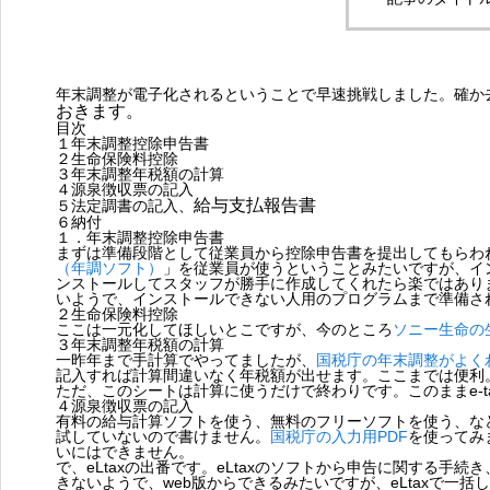
メール
お知らせ
年末調整が電子化されるということで早速挑戦しました。確か
おきます。
目次
地域支援・外来医薬品供
１年末調整控除申告書
２生命保険料控除
給対応体制加算に関する
３年末調整年税額の計算
４源泉徴収票の記入
掲示
給与支払報告書
５法定調書の記入、
６納付
2026.06.04
１．年末調整控除申告書
まずは準備段階として従業員から控除申告書を提出してもらわ
（年調ソフト）
」を従業員が使うということみたいですが、イ
ンストールしてスタッフが勝手に作成してくれたら楽ではあり
いようで、インストールできない人用のプログラムまで準備さ
２生命保険料控除
ここは一元化してほしいとこですが、今のところ
ソニー生命の
３年末調整年税額の計算
一昨年まで手計算でやってましたが、
国税庁の年末調整がよく
記入すれば計算間違いなく年税額が出せます。ここまでは便利
ただ、このシートは計算に使うだけで終わりです。このままe-t
活動報告
４源泉徴収票の記入
有料の給与計算ソフトを使う、無料のフリーソフトを使う、な
試していないので書けません。
国税庁の入力用PDF
を使ってみ
いにはできません。
歯界展望2026‐2月号に掲
で、eLtaxの出番です。eLtaxのソフトから申告に関する手続
きないようで、web版からできるみたいですが、eLtaxで一
載されました