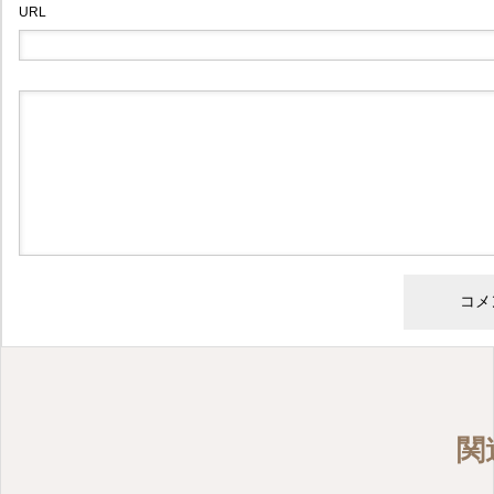
URL
2026.04.22
福岡県直方市の藤田歯科医院
お知らせ
電子マネーが使えます
2026.04.09
関