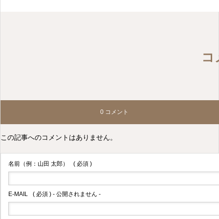
活動報告
マイクロスコープアシス
コ
タント説明会
2026.04.23
0 コメント
この記事へのコメントはありません。
活動報告
名前（例：山田 太郎）
( 必須 )
年報27号完成しました
E-MAIL
( 必須 ) - 公開されません -