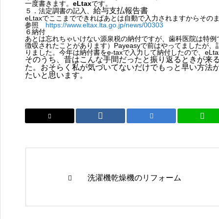
一度書きます。
eLtax
です。
給与支払報告書
５．法定調書の記入、
eLtaxでここまでできればあとは自動で入力されますからそ
2026.05.21
参照
https://www.eltax.lta.go.jp/news/00303
６納付
あとは忘れちゃいけない源泉税の納付ですが、歯科医院は特例
徴収されたことがあります）Payeasyで前はやってましたが、
りました。今年は納付書をe-taxで入力して納付したので、eL
そのうち、昔はこんな手間だったと振り返るときが来
た。おそらく私が気づいてないだけでもっと早い方法
たいと思います。
活動報告
くらてプロジェクト研修
会に登壇しました
2026.05.20
洗濯機乾燥機のリフォーム