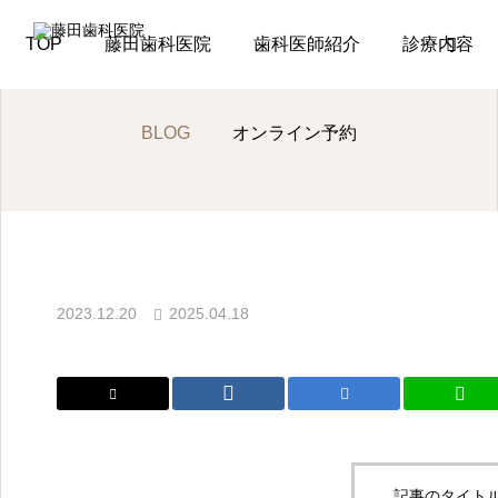
BLOG
活動報告
年末調整の電子化
TOP
藤田歯科医院
歯科医師紹介
診療内容
BLOG
オンライン予約
LINE
オンライン予
活動報告
約（初めて）
講演会
2023.12.20
2025.04.18
顎咬合学会に参加しまし
オンライン予
約（通院中）
た
2026.07.06
TEL
記事のタイトル